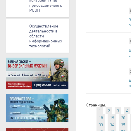
контроля ТУ по
присоединению к
РСОН
З
о
Осуществление
деятельности в
области
информационных
технологий
В
с
А
п
Страницы:
1
2
3
4
18
19
20
33
34
35