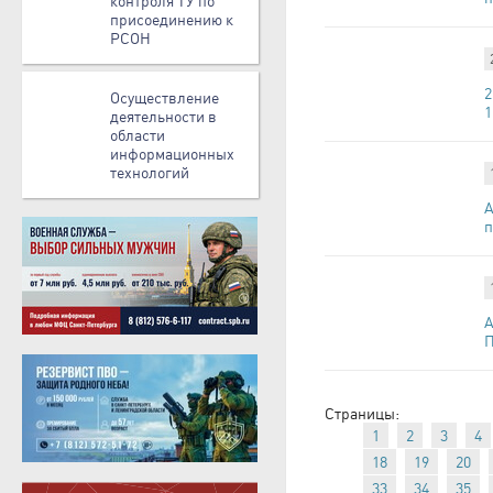
контроля ТУ по
присоединению к
РСОН
2
Осуществление
1
деятельности в
области
информационных
технологий
А
п
А
П
Страницы:
1
2
3
4
18
19
20
33
34
35