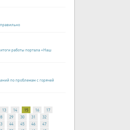
 правильно
 итоги работы портала «Наш
щений по проблемам с горячей
13
14
15
16
17
28
29
30
31
32
43
44
45
46
47