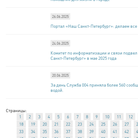
26.06.2025
Портал «Наш Санкт-Петербург»: делаем все
24.06.2025
Комитет по информатизации и связи подвел
Санкт-Петербург» в мае 2025 года
20.06.2025
За день Служба 004 приняла более 560 сооб
водой.
Страницы:
1
2
3
4
5
6
7
8
9
10
11
12
18
19
20
21
22
23
24
25
26
27
33
34
35
36
37
38
39
40
41
42