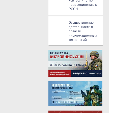
контроля ТУ по
присоединению к
РСОН
Осуществление
деятельности в
области
информационных
технологий