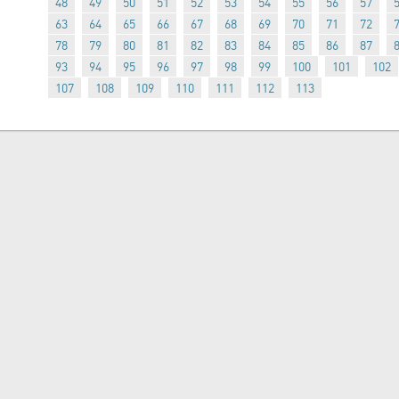
48
49
50
51
52
53
54
55
56
57
63
64
65
66
67
68
69
70
71
72
78
79
80
81
82
83
84
85
86
87
93
94
95
96
97
98
99
100
101
102
107
108
109
110
111
112
113