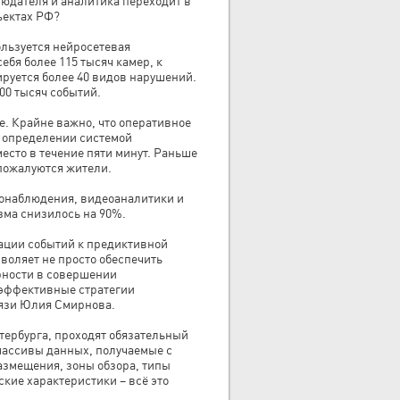
людателя и аналитика переходит в
ъектах РФ?
ользуется нейросетевая
бя более 115 тысяч камер, к
ируется более 40 видов нарушений.
00 тысяч событий.
е. Крайне важно, что оперативное
 определении системой
есто в течение пяти минут. Раньше
 пожалуются жители.
онаблюдения, видеоаналитики и
зма снизилось на 90%.
ации событий к предиктивной
зволяет не просто обеспечить
рности в совершении
 эффективные стратегии
вязи Юлия Смирнова.
тербурга, проходят обязательный
массивы данных, получаемые с
азмещения, зоны обзора, типы
ские характеристики – всё это