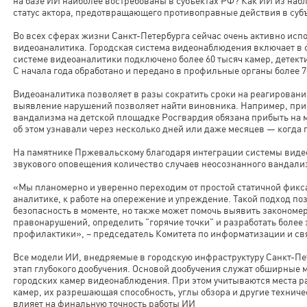
на базе ИИ наиболее востребованы в субъектах РФ? Как ИИ из наб
статус актора, предотвращающего противоправные действия в суб
Во всех сферах жизни Санкт-Петербурга сейчас очень активно исп
видеоаналитика. Городская система видеонаблюдения включает в се
системе видеоаналитики подключено более 60 тысяч камер, детект
С начала года обработано и передано в профильные органы более 7
Видеоаналитика позволяет в разы сократить сроки на реагировани
выявление нарушений позволяет найти виновника. Например, при
вандализма на детской площадке Росгвардия обязана прибыть на м
об этом узнавали через несколько дней или даже месяцев — когда
На памятнике Пржевальскому благодаря интеграции системы виде
звукового оповещения количество случаев неосознанного вандали
«Мы планомерно и уверенно переходим от простой статичной фикс
аналитике, к работе на опережение и упреждение. Такой подход по
безопасность в моменте, но также может помочь выявить закономе
правонарушений, определить "горячие точки" и разработать более
профилактики», – председатель Комитета по информатизации и с
Все модели ИИ, внедряемые в городскую инфраструктуру Санкт-Пе
этап глубокого дообучения. Основой дообучения служат обширные 
городских камер видеонаблюдения. При этом учитываются места р
камер, их разрешающая способность, углы обзора и другие техниче
влияет на финальную точность работы ИИ