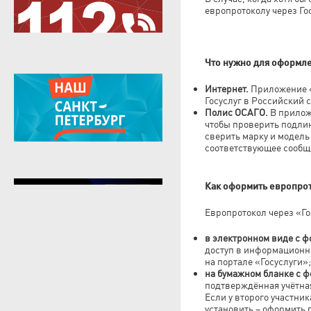
европротоколу через Го
Что нужно для оформл
Интернет.
Приложение «
Госуслуг в Российский 
Полис ОСАГО.
В прилож
чтобы проверить подли
сверить марку и модель
соответствующее сообщ
Как оформить европро
Европротокол через «Го
в электронном виде с ф
доступ в информационн
на портале «Госуслуги»;
на бумажном бланке с 
подтверждённая учётная
Если у второго участни
установить – оформить 