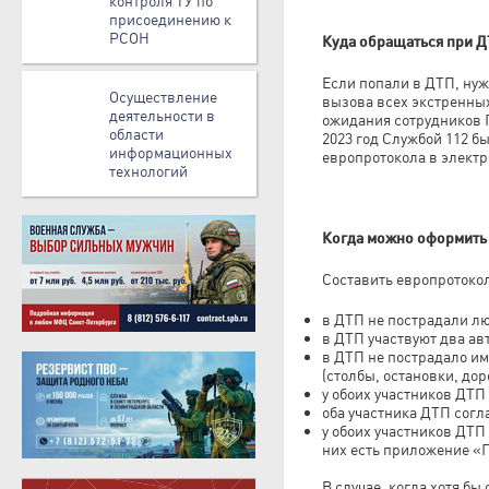
контроля ТУ по
присоединению к
РСОН
Куда обращаться при 
Если попали в ДТП, нуж
Осуществление
вызова всех экстренных
деятельности в
ожидания сотрудников Г
области
2023 год Службой 112 
информационных
европротокола в электр
технологий
Когда можно оформить
Составить европротоко
в ДТП не пострадали л
в ДТП участвуют два ав
в ДТП не пострадало им
(столбы, остановки, до
у обоих участников ДТ
оба участника ДТП сог
у обоих участников ДТП 
них есть приложение «Г
В случае, когда хотя б