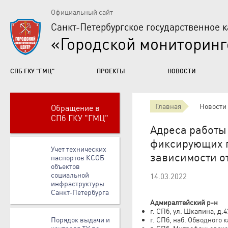
Официальный сайт
Санкт-Петербургское государственное 
«Городской мониторин
СПБ ГКУ "ГМЦ"
ПРОЕКТЫ
НОВОСТИ
Главная
Новости
Обращение в
СПб ГКУ "ГМЦ"
Адреса работы
фиксирующих п
Учет технических
зависимости о
паспортов КСОБ
объектов
социальной
14.03.2022
инфраструктуры
Санкт-Петербурга
Адмиралтейский р-н
г. СПб, ул. Шкапина, д.
Порядок выдачи и
г. СПб, наб. Обводного 