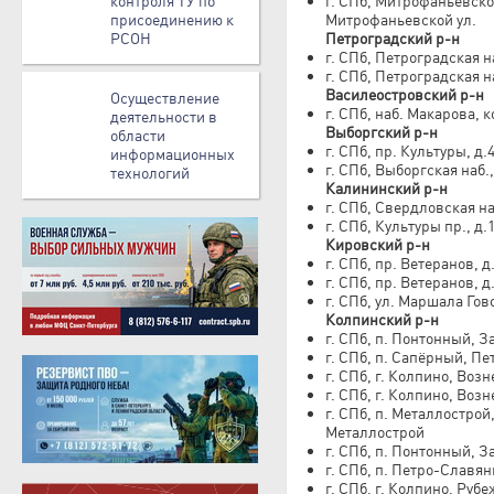
контроля ТУ по
г. СПб, Митрофаньевское
присоединению к
Митрофаньевской ул.
РСОН
Петроградский р-н
г. СПб, Петроградская н
г. СПб, Петроградская н
Василеостровский р-н
Осуществление
г. СПб, наб. Макарова, 
деятельности в
Выборгский р-н
области
г. СПб, пр. Культуры, д
информационных
г. СПб, Выборгская наб.
технологий
Калининский р-н
г. СПб, Свердловская наб
г. СПб, Культуры пр., д.
Кировский р-н
г. СПб, пр. Ветеранов, д
г. СПб, пр. Ветеранов, д.
г. СПб, ул. Маршала Гово
Колпинский р-н
г. СПб, п. Понтонный, За
г. СПб, п. Сапёрный, Пе
г. СПб, г. Колпино, Возн
г. СПб, г. Колпино, Возн
г. СПб, п. Металлострой
Металлострой
г. СПб, п. Понтонный, За
г. СПб, п. Петро-Славянк
г. СПб, г. Колпино, Руб